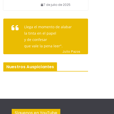
7 de julio de 2025
Llega el momento de alabar
la tinta en el papel
y de confesar
que vale la pena leer".
Julio Pazos
Nuestros Auspiciantes
Síguenos en YouTube