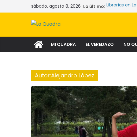
Saltar
sábado, agosto 8, 2026
Lo último:
Librerías en La
al
Las mujeres q
La crisis sil
contenido
comunidades 
Narcocultura:
aspiración soc
Tecnología y 
MI QUADRA
EL VEREDAZO
NO Q
Autor:
Alejandro López