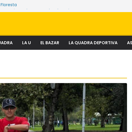
 Floresta
ue sostienen los mercados de Quito
enciosa que amenaza ecosistemas,
y derechos
 el fenómeno que transforma el delito en
ial
lectura
UADRA
LA U
EL BAZAR
LA QUADRA DEPORTIVA
AS