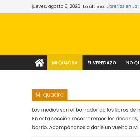
Saltar
jueves, agosto 6, 2026
Lo último:
Librerías en La 
al
Las mujeres qu
La crisis sile
contenido
comunidades y
Narcocultura: 
aspiración soci
Tecnología y l
MI QUADRA
EL VEREDAZO
NO Q
Mi quadra
Los medios son el borrador de los libros de hi
En esta sección recorreremos los rincones, l
barrio. Acompáñanos a darle un vuelta a Mi