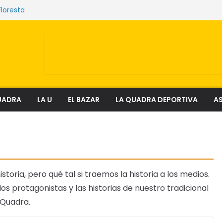
Floresta
e sostienen los mercados de Quito
nciosa que amenaza ecosistemas,
 derechos
el fenómeno que transforma el delito en
al
ectura
UADRA
LA U
EL BAZAR
LA QUADRA DEPORTIVA
AS
storia, pero qué tal si traemos la historia a los medios.
os protagonistas y las historias de nuestro tradicional
 Quadra.