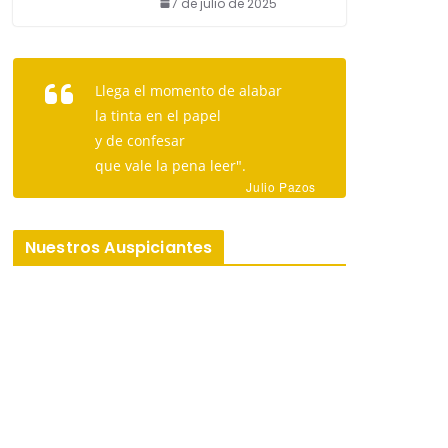
7 de julio de 2025
Llega el momento de alabar
la tinta en el papel
y de confesar
que vale la pena leer".
Julio Pazos
Nuestros Auspiciantes