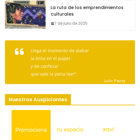
La ruta de los emprendimientos
culturales
7 de julio de 2025
Llega el momento de alabar
la tinta en el papel
y de confesar
que vale la pena leer".
Julio Pazos
Nuestros Auspiciantes