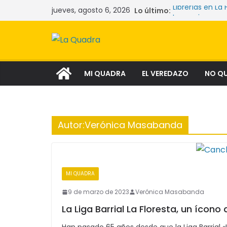
Saltar
jueves, agosto 6, 2026
Lo último:
Librerías en La 
al
Las mujeres qu
La crisis sile
contenido
comunidades y
Narcocultura: 
aspiración soci
Tecnología y l
MI QUADRA
EL VEREDAZO
NO Q
Autor:
Verónica Masabanda
MI QUADRA
9 de marzo de 2023
Verónica Masabanda
La Liga Barrial La Floresta, un ícono