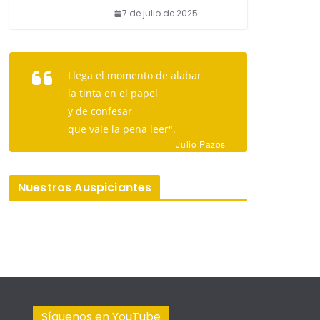
7 de julio de 2025
Llega el momento de alabar
la tinta en el papel
y de confesar
que vale la pena leer".
Julio Pazos
Nuestros Auspiciantes
Síguenos en YouTube