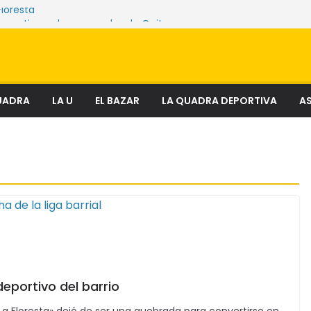
Floresta
e sostienen los mercados de Quito
nciosa que amenaza ecosistemas,
 derechos
el fenómeno que transforma el delito en
al
ectura
UADRA
LA U
EL BAZAR
LA QUADRA DEPORTIVA
AS
 deportivo del barrio