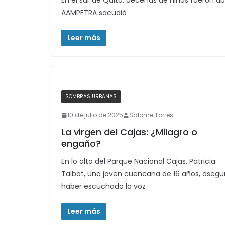
En el sur de Quito, decenas de niños fueron abu
AAMPETRA sacudió
Leer más
SOMBRAS URBANAS
10 de julio de 2025
Salomé Torres
La virgen del Cajas: ¿Milagro o
engaño?
En lo alto del Parque Nacional Cajas, Patricia
Talbot, una joven cuencana de 16 años, asegu
haber escuchado la voz
Leer más