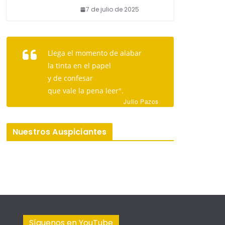
7 de julio de 2025
Llega el momento de alabar
la tinta en el papel
y de confesar
que vale la pena leer".
Julio Pazos
Nuestros Auspiciantes
Síguenos en YouTube