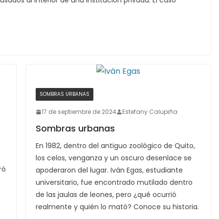
sados al interior de una institución privada. El caso
SOMBRAS URBANAS
17 de septiembre de 2024
Estefany Calupiña
Sombras urbanas
En 1982, dentro del antiguo zoológico de Quito,
los celos, venganza y un oscuro desenlace se
ró
apoderaron del lugar. Iván Egas, estudiante
universitario, fue encontrado mutilado dentro
de las jaulas de leones, pero ¿qué ocurrió
realmente y quién lo mató? Conoce su historia.