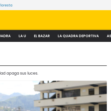
Floresta
e sostienen los mercados de Quito
nciosa que amenaza ecosistemas,
 derechos
el fenómeno que transforma el delito en
al
ectura
UADRA
LA U
EL BAZAR
LA QUADRA DEPORTIVA
AS
dad apaga sus luces.