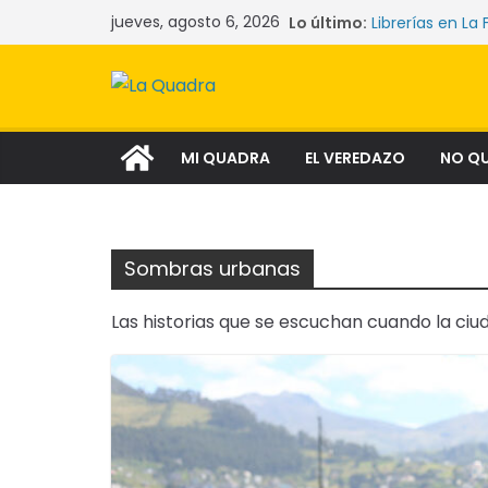
Saltar
jueves, agosto 6, 2026
Lo último:
Librerías en La 
al
Las mujeres qu
La crisis sile
contenido
comunidades y
Narcocultura: 
aspiración soci
Tecnología y l
MI QUADRA
EL VEREDAZO
NO Q
Sombras urbanas
Las historias que se escuchan cuando la ciu