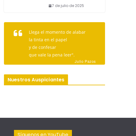
7 de julio de 2025
Llega el momento de alabar
la tinta en el papel
y de confesar
que vale la pena leer".
Julio Pazos
Nuestros Auspiciantes
Síguenos en YouTube