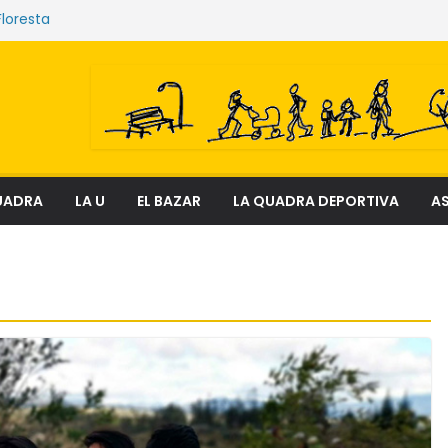
Floresta
e sostienen los mercados de Quito
nciosa que amenaza ecosistemas,
 derechos
el fenómeno que transforma el delito en
al
ectura
UADRA
LA U
EL BAZAR
LA QUADRA DEPORTIVA
AS