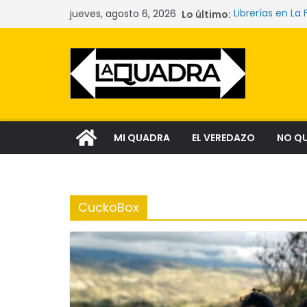
Saltar
jueves, agosto 6, 2026
Lo último:
Librerías en La 
al
Las mujeres qu
La crisis sile
contenido
comunidades y
Narcocultura: 
aspiración soci
Tecnología y l
MI QUADRA
EL VEREDAZO
NO Q
CuckoBox