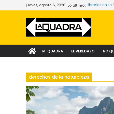
Saltar
jueves, agosto 6, 2026
Lo último:
Librerías en La 
al
Las mujeres qu
La crisis sile
contenido
comunidades y
Narcocultura: 
aspiración soci
Tecnología y l
MI QUADRA
EL VEREDAZO
NO Q
derechos de la naturaleza