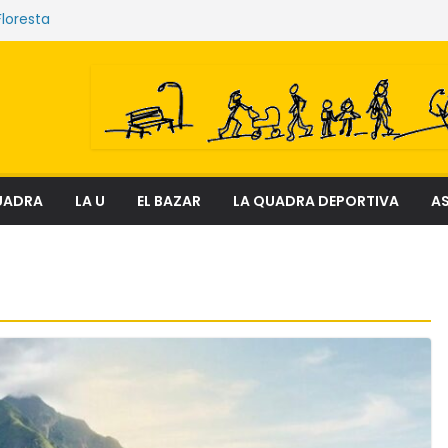
Floresta
e sostienen los mercados de Quito
nciosa que amenaza ecosistemas,
 derechos
el fenómeno que transforma el delito en
al
ectura
UADRA
LA U
EL BAZAR
LA QUADRA DEPORTIVA
AS