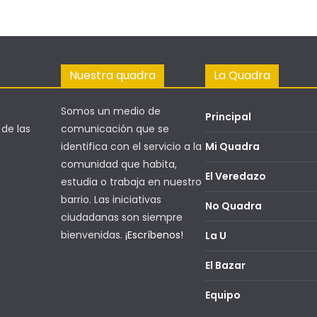
Nuestra quadra
La Quadra
Somos un medio de
Principal
 de las
comunicación que se
identifica con el servicio a la
Mi Quadra
comunidad que habita,
El Veredazo
estudia o trabaja en nuestro
barrio. Las iniciativas
No Quadra
ciudadanas son siempre
bienvenidas.
¡Escríbenos!
La U
El Bazar
Equipo