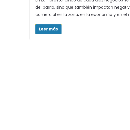
En La Floresta, cinco de cada diez negocios se
del barrio, sino que también impactan negativ
comercial en la zona, en la economía y en el
Leer más