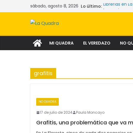
Saltar
sábado, agosto 8, 2026
Librerías en La
Lo último:
al
Las mujeres q
La crisis sil
contenido
comunidades 
Narcocultura:
aspiración soc
Tecnología y 
MI QUADRA
EL VEREDAZO
NO Q
grafitis
NO QUADRA
SEGUNDAPLANA
17 de julio de 2024
Paula Moncayo
Grafitis, una problemática que va má