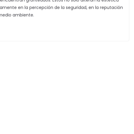
 encuentran grafiteados. Estos no solo alteran la estética
amente en la percepción de la seguridad, en la reputación
 medio ambiente.