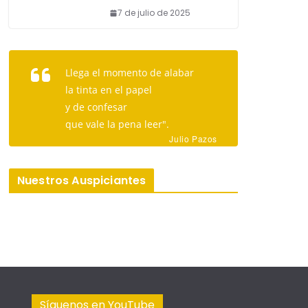
7 de julio de 2025
Llega el momento de alabar
la tinta en el papel
y de confesar
que vale la pena leer".
Julio Pazos
Nuestros Auspiciantes
Síguenos en YouTube