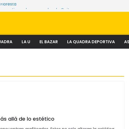
 Floresta
ue sostienen los mercados de Quito
enciosa que amenaza ecosistemas,
y derechos
 el fenómeno que transforma el delito en
ial
lectura
UADRA
LA U
EL BAZAR
LA QUADRA DEPORTIVA
AS
s allá de lo estético