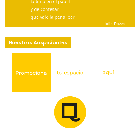
la tinta en el papel
y de confesar
que vale la pena leer".
Julio Pazos
Nuestros Auspiciantes