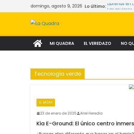
Saltar
domingo, agosto 9, 2026
Librerías en 
Lo último:
al
Las mujeres
La crisis si
contenido
comunidade
Narcocultura
aspiración so
Tecnología y
MI QUADRA
EL VEREDAZO
NO Q
Tecnología verde
EL BAZAR
23 de enero de 2025
Ariel Heredia
Kia E-Ground: El único centro inmer