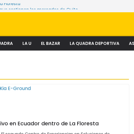
La Floresta
 que sostienen los mercados de Quito
lenciosa que amenaza ecosistemas,
s y derechos
: el fenómeno que transforma el delito en
cial
 lectura
UADRA
LA U
EL BAZAR
LA QUADRA DEPORTIVA
AS
sivo en Ecuador dentro de La Floresta