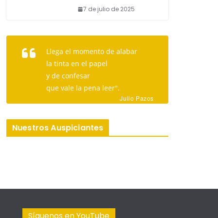
7 de julio de 2025
Llega el momento de alabar
la tinta en el papel
y de confesar
que vale la pena leer".
Julio Pazos
Nuestros Auspiciantes
Síguenos en YouTube