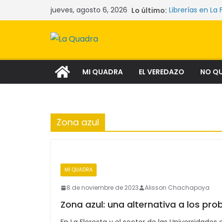
Saltar
jueves, agosto 6, 2026
Lo último:
Librerías en La 
al
Las mujeres qu
La crisis sile
contenido
comunidades y
Narcocultura: 
aspiración soci
Tecnología y l
MI QUADRA
EL VEREDAZO
NO Q
Zona azul
MI QUADRA
8 de noviembre de 2023
Alisson Chachapoya
Zona azul: una alternativa a los p