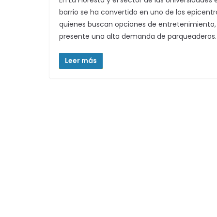
En La Floresta y el sector de las Universidades
barrio se ha convertido en uno de los epicentro
quienes buscan opciones de entretenimiento, 
presente una alta demanda de parqueaderos.
Leer más