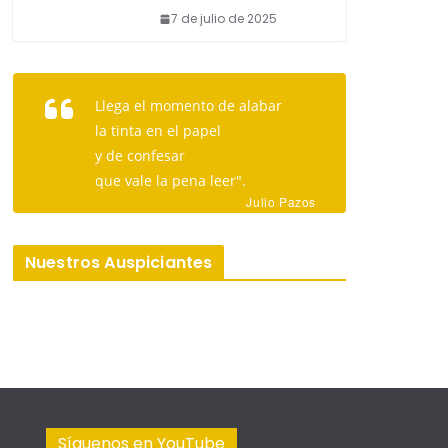
7 de julio de 2025
Llega el momento de alabar
la tinta en el papel
y de confesar
que vale la pena leer".
Julio Pazos
Nuestros Auspiciantes
Síguenos en YouTube