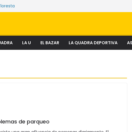
Floresta
e sostienen los mercados de Quito
nciosa que amenaza ecosistemas,
 derechos
el fenómeno que transforma el delito en
al
ectura
UADRA
LA U
EL BAZAR
LA QUADRA DEPORTIVA
AS
roblemas de parqueo