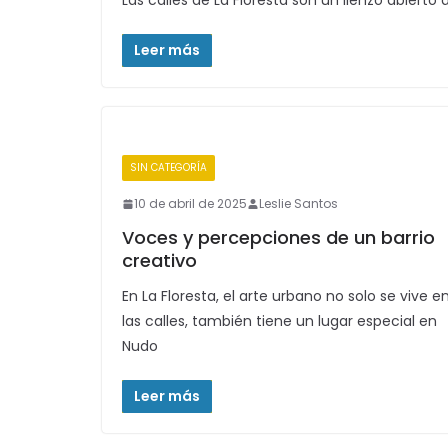
Las calles de La Floresta son un lienzo abiert
Leer más
SIN CATEGORÍA
10 de abril de 2025
Leslie Santos
Voces y percepciones de un barrio
creativo
En La Floresta, el arte urbano no solo se vive e
las calles, también tiene un lugar especial en
Nudo
Leer más