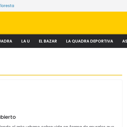
Floresta
e sostienen los mercados de Quito
nciosa que amenaza ecosistemas,
 derechos
el fenómeno que transforma el delito en
al
ectura
UADRA
LA U
EL BAZAR
LA QUADRA DEPORTIVA
AS
abierto