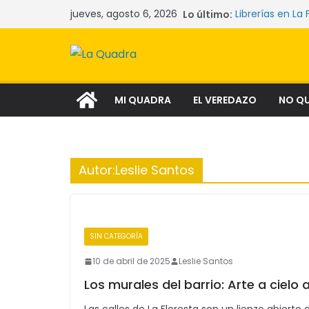
Saltar
jueves, agosto 6, 2026
Lo último:
Librerías en La 
al
Las mujeres qu
La crisis sile
contenido
comunidades y
Narcocultura: 
aspiración soci
Tecnología y l
MI QUADRA
EL VEREDAZO
NO Q
Autor:
Leslie Santos
SIN CATEGORÍA
10 de abril de 2025
Leslie Santos
Los murales del barrio: Arte a cielo 