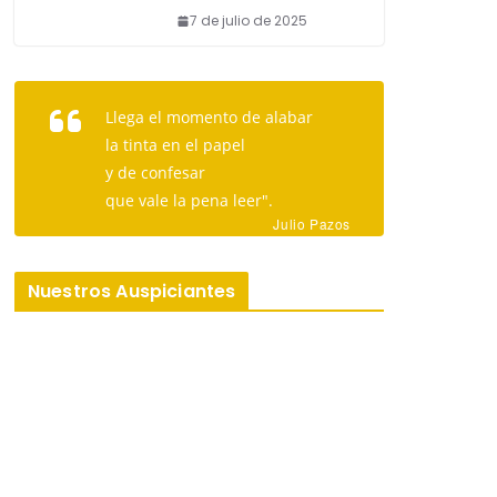
7 de julio de 2025
Llega el momento de alabar
la tinta en el papel
y de confesar
que vale la pena leer".
Julio Pazos
Nuestros Auspiciantes