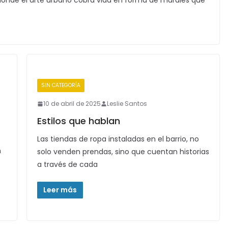
o donde el arte urbano cobra vida en forma de murales que
SIN CATEGORÍA
10 de abril de 2025
Leslie Santos
Estilos que hablan
Las tiendas de ropa instaladas en el barrio, no
n
solo venden prendas, sino que cuentan historias
a través de cada
Leer más