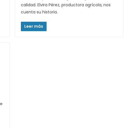
calidad. Elvira Pérez, productora agrícola, nos
cuenta su historia.
Leer más
de
n