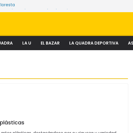
Floresta
e sostienen los mercados de Quito
nciosa que amenaza ecosistemas,
 derechos
el fenómeno que transforma el delito en
al
ectura
UADRA
LA U
EL BAZAR
LA QUADRA DEPORTIVA
AS
 plásticas