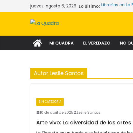
Saltar
jueves, agosto 6, 2026
Lo último:
Librerías en La 
al
Las mujeres qu
La crisis sile
contenido
comunidades y
Narcocultura: 
aspiración soci
Tecnología y l
MI QUADRA
EL VEREDAZO
NO Q
Autor:
Leslie Santos
SIN CATEGORÍA
10 de abril de 2025
Leslie Santos
Arte vivo: La diversidad de las artes