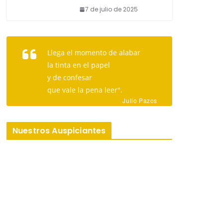
7 de julio de 2025
Llega el momento de alabar
la tinta en el papel
y de confesar
que vale la pena leer".
Julio Pazos
Nuestros Auspiciantes