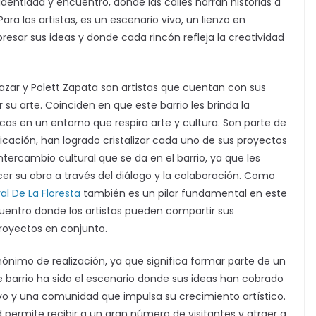
 identidad y encuentro, donde las calles narran historias a
Para los artistas, es un escenario vivo, un lienzo en
esar sus ideas y donde cada rincón refleja la creatividad
lazar y Polett Zapata son artistas que cuentan con sus
r su arte. Coinciden en que este barrio les brinda la
cas en un entorno que respira arte y cultura. Son parte de
cación, han logrado cristalizar cada uno de sus proyectos
ntercambio cultural que se da en el barrio, ya que les
cer su obra a través del diálogo y la colaboración. Como
al De La Floresta
también es un pilar fundamental en este
entro donde los artistas pueden compartir sus
proyectos en conjunto.
nónimo de realización, ya que significa formar parte de un
e barrio ha sido el escenario donde sus ideas han cobrado
vo y una comunidad que impulsa su crecimiento artístico.
 permite recibir a un gran número de visitantes y atraer a