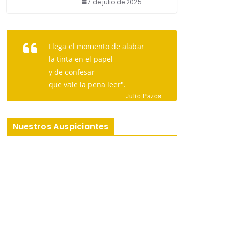
7 de julio de 2025
Llega el momento de alabar
la tinta en el papel
y de confesar
que vale la pena leer".
Julio Pazos
Nuestros Auspiciantes