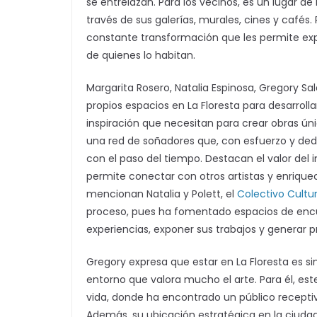
se entrelazan. Para los vecinos, es un lugar de
través de sus galerías, murales, cines y cafés. 
constante transformación que les permite expr
de quienes lo habitan.
Margarita Rosero, Natalia Espinosa, Gregory Sa
propios espacios en La Floresta para desarrolla
inspiración que necesitan para crear obras úni
una red de soñadores que, con esfuerzo y dedi
con el paso del tiempo. Destacan el valor del i
permite conectar con otros artistas y enrique
mencionan Natalia y Polett, el
Colectivo Cultur
proceso, pues ha fomentado espacios de encu
experiencias, exponer sus trabajos y generar 
Gregory expresa que estar en La Floresta es si
entorno que valora mucho el arte. Para él, est
vida, donde ha encontrado un público recepti
Además, su ubicación estratégica en la ciudad