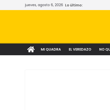
Saltar
jueves, agosto 6, 2026
Lo último:
al
contenido
MI QUADRA
EL VEREDAZO
NO Q