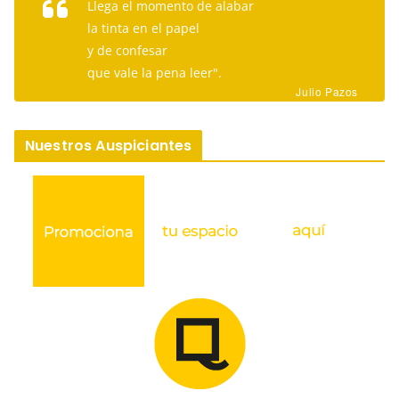
Llega el momento de alabar
la tinta en el papel
y de confesar
que vale la pena leer".
Julio Pazos
Nuestros Auspiciantes