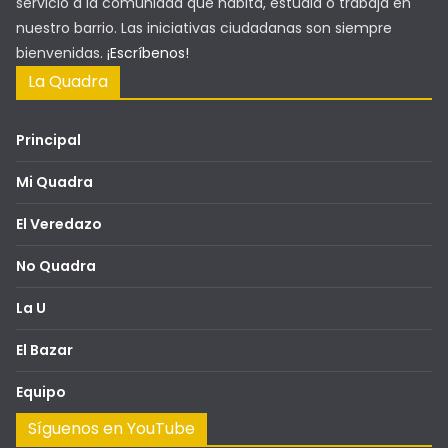
servicio a la comunidad que habita, estudia o trabaja en
nuestro barrio. Las iniciativas ciudadanas son siempre
bienvenidas.
¡Escríbenos!
La Quadra
Principal
Mi Quadra
El Veredazo
No Quadra
La U
El Bazar
Equipo
Síguenos en YouTube