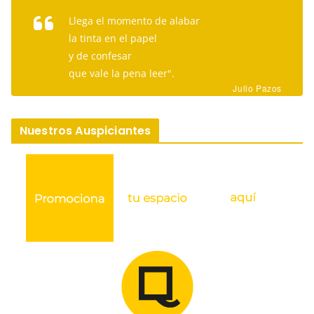
Llega el momento de alabar
la tinta en el papel
y de confesar
que vale la pena leer".
Julio Pazos
Nuestros Auspiciantes