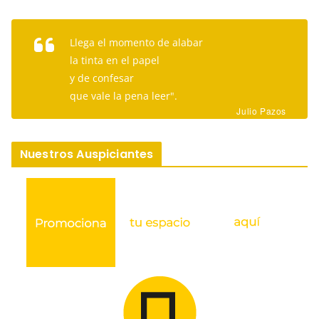
Llega el momento de alabar
la tinta en el papel
y de confesar
que vale la pena leer".
Julio Pazos
Nuestros Auspiciantes