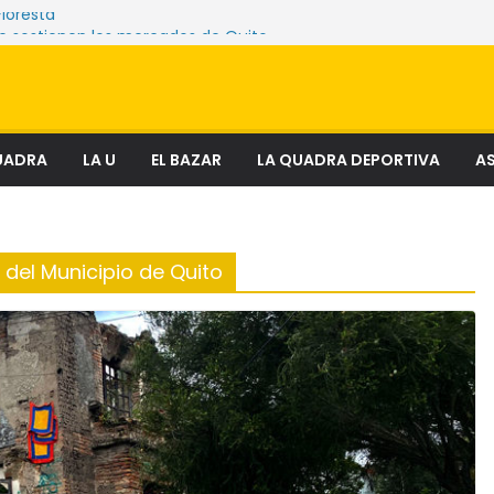
Floresta
e sostienen los mercados de Quito
nciosa que amenaza ecosistemas,
 derechos
el fenómeno que transforma el delito en
al
ectura
UADRA
LA U
EL BAZAR
LA QUADRA DEPORTIVA
AS
 del Municipio de Quito