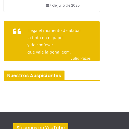
7 de julio de 2025
Llega el momento de alabar
la tinta en el papel
y de confesar
que vale la pena leer".
Julio Pazos
Nuestros Auspiciantes
Síguenos en YouTube