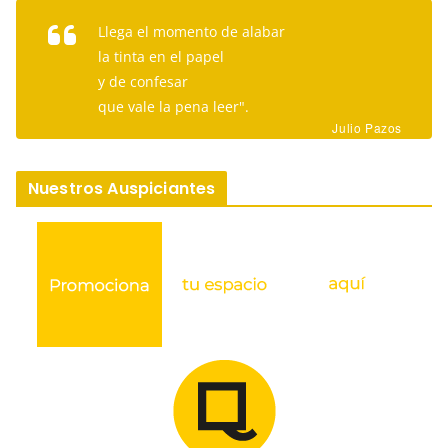
Llega el momento de alabar
la tinta en el papel
y de confesar
que vale la pena leer".
Julio Pazos
Nuestros Auspiciantes