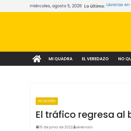
Saltar
miércoles, agosto 5, 2026
Lo último:
Librerías en
al
Las mujeres
La crisis s
contenido
comunidade
Narcocultur
aspiración s
Tecnología 
MI QUADRA
EL VEREDAZO
NO Q
NO QUADRA
El tráfico regresa al 
15 de junio de 2022
eireinoso