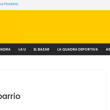
 La Floresta
 que sostienen los mercados de Quito
ilenciosa que amenaza ecosistemas,
s y derechos
a: el fenómeno que transforma el delito en
ocial
y lectura
UADRA
LA U
EL BAZAR
LA QUADRA DEPORTIVA
AS
barrio