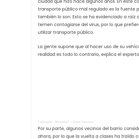
ciudad que hizo hace algunos años. En este 
transporte público mal regulado es la fuente pri
también lo son. Esto se ha evidenciado a raí
temen contagiarse del virus, por lo que prefie
utilizar transporte público.
La gente supone que al hacer uso de su vehícu
realidad es todo lo contrario, explica el experto
LaQuadra
·
Movilidad – Jorge Cisneros
Por su parte, algunos vecinos del barrio consi
ahora, por lo que la vuelta a clases ha traído 