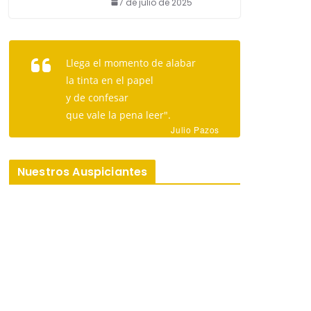
7 de julio de 2025
Llega el momento de alabar
la tinta en el papel
y de confesar
que vale la pena leer".
Julio Pazos
Nuestros Auspiciantes