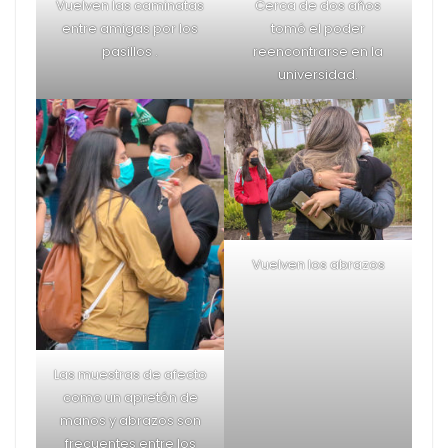
Todavía se puede ver
algunos espacios que
no ha sido ocupados
A pesar de que la
pandemia continúa, la
alta concurrencia de los
estudiantes se mantiene
en la PUCE y en la UPS.