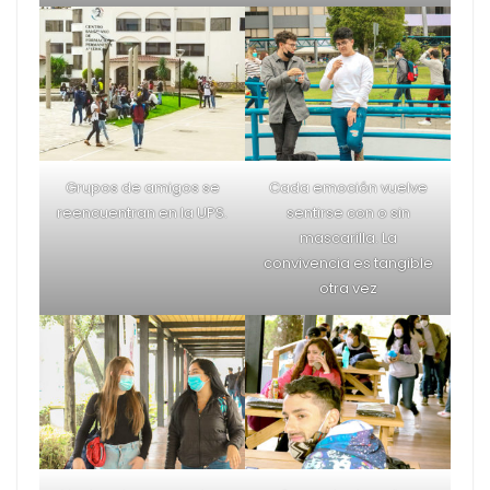
Pasillo en la PUCE con
En los espacios abiertos
presencia de
el distanciamiento era
estudiantes
parte de la norma
En la PUCE los
Es común que
estudiantes volvieron a
actualmente algunos
ocupar los distintos
espacios permanezcan
espacios del parque
vacíos
central.