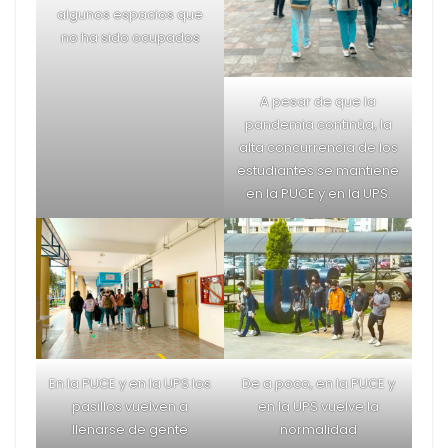
Inicialmente, los pasillos
de la Politécnica
demoraron en recibir
gente.
Nada reemplaza a la
emoción de estar de
nuevo frente a frente