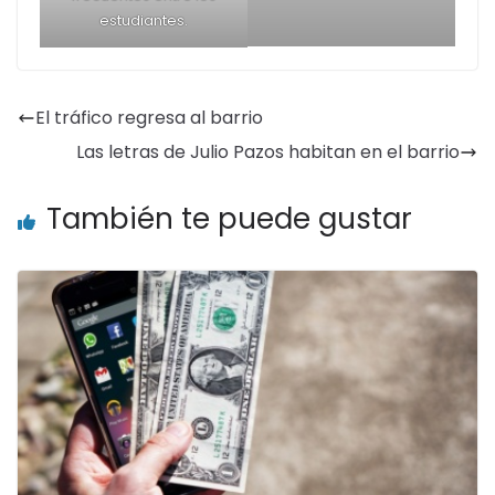
En la PUCE y en la UPS los
De a poco, en la PUCE y
pasillos vuelven a
en la UPS vuelve la
llenarse de gente
normalidad
Grupos de amigos se
Cada emoción vuelve
reencuentran en la UPS.
sentirse con o sin
mascarilla. La
convivencia es tangible
otra vez