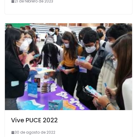
Las muestras de afecto
como un apretón de
manos y abrazos son
frecuentes entre los
estudiantes.
El tráfico regresa al barrio
Las letras de Julio Pazos habitan en el barrio
También te puede gustar