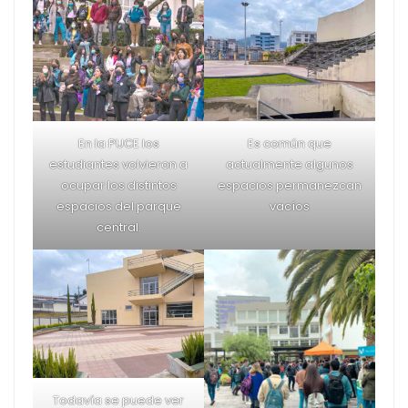
El uso de las mascarillas
fue una de las normas a
mantener durante el
regreso.
La Pontificia Universidad
Católica del Ecuador
regresó a la
presencialidad al 100%
el 7 de marzo de 2022.
Es la universidad que
más concentración de
estudiantes tiene.