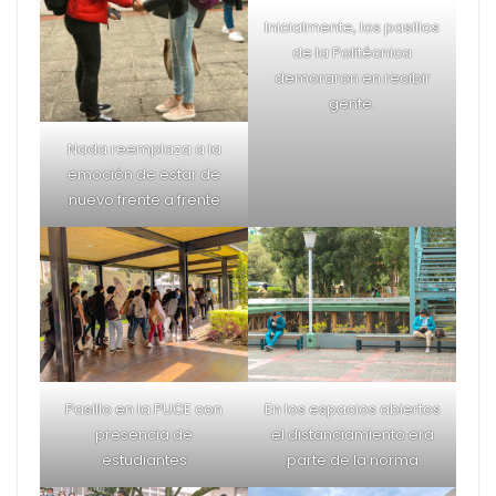
asistencia presencial a clases. Ahora en 2022, luego
de que la mayoría de la población está vacunada, las
clases presenciales se reanudaron y la vida
universitaria pudo volver a ser como antes.
El regreso a clases
En la Escuela Politécnica
presenciales en la
Nacional el regreso
Universidad Politécnica
presencial inició con el
Salesiana inició el 28 de
personal administrativo.
marzo de 2022.