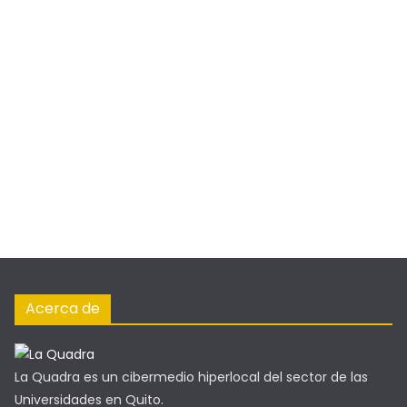
experiencia que evoluciona
entre tradición y tecnología
22 de abril de 2026
Sebastián Cruz
La Floresta, un barrio de Quito conocido por su rica
vida cultural y artística, es un destino destacado para
los amantes de la lectura. Este barrio combina
espacios tradicionales como cafeterías-librerías y
bibliotecas independientes con la innovación de las
plataformas digitales.
Pasos que inspiran, ritmos que
resisten.
26 de noviembre de 2025
La escena musical emergente se