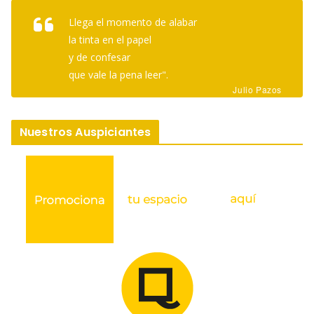
Llega el momento de alabar
la tinta en el papel
y de confesar
que vale la pena leer".
Julio Pazos
Nuestros Auspiciantes