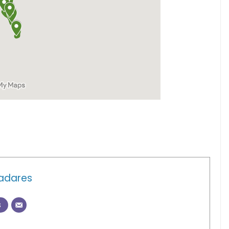
ladares
s