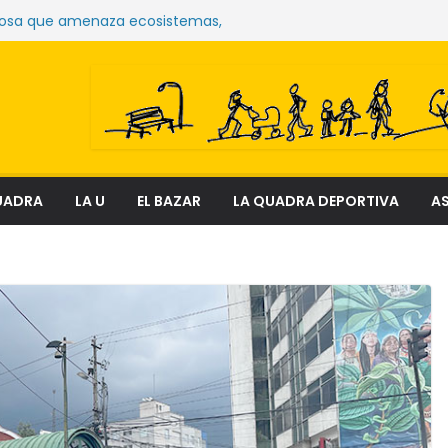
ue sostienen los mercados de Quito
nciosa que amenaza ecosistemas,
y derechos
el fenómeno que transforma el delito en
ial
ectura
 Floresta
UADRA
LA U
EL BAZAR
LA QUADRA DEPORTIVA
AS