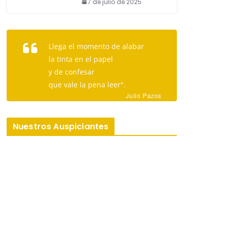
7 de julio de 2025
Llega el momento de alabar
la tinta en el papel
y de confesar
que vale la pena leer".
Julio Pazos
Nuestros Auspiciantes