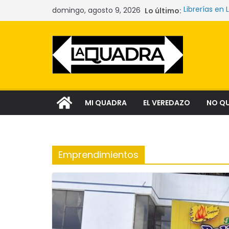
Saltar
domingo, agosto 9, 2026
Lo último:
Librerías en 
al
Las mujeres
La crisis si
contenido
comunidade
Narcocultura
aspiración so
Tecnología y
MI QUADRA
EL VEREDAZO
NO Q
Emprendimientos