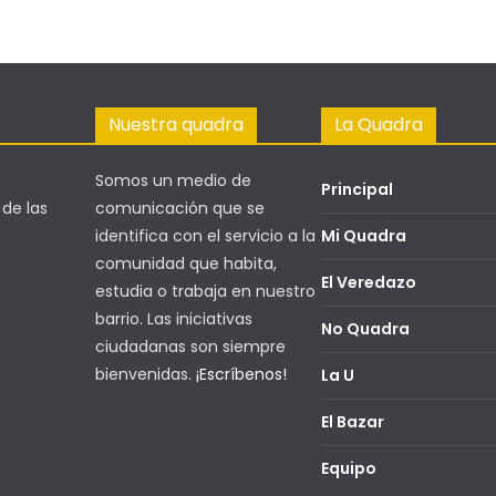
Nuestra quadra
La Quadra
Somos un medio de
Principal
 de las
comunicación que se
identifica con el servicio a la
Mi Quadra
comunidad que habita,
El Veredazo
estudia o trabaja en nuestro
barrio. Las iniciativas
No Quadra
ciudadanas son siempre
bienvenidas.
¡Escríbenos!
La U
El Bazar
Equipo