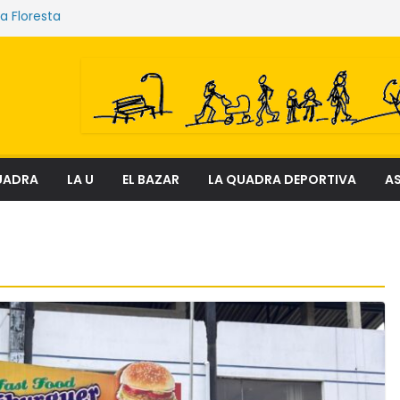
La Floresta
 que sostienen los mercados de Quito
lenciosa que amenaza ecosistemas,
s y derechos
: el fenómeno que transforma el delito en
cial
 lectura
UADRA
LA U
EL BAZAR
LA QUADRA DEPORTIVA
AS