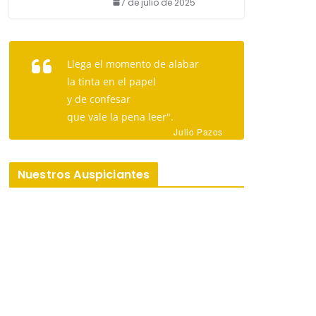
7 de julio de 2025
Llega el momento de alabar
la tinta en el papel
y de confesar
que vale la pena leer".
Julio Pazos
Nuestros Auspiciantes