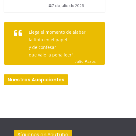
7 de julio de 2025
Llega el momento de alabar
la tinta en el papel
y de confesar
que vale la pena leer".
Julio Pazos
Nuestros Auspiciantes
Síguenos en YouTube