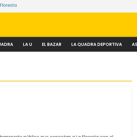
 Floresta
ue sostienen los mercados de Quito
nciosa que amenaza ecosistemas,
y derechos
el fenómeno que transforma el delito en
ial
ectura
UADRA
LA U
EL BAZAR
LA QUADRA DEPORTIVA
AS