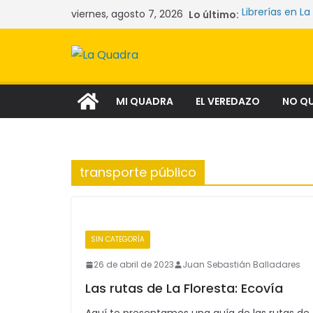
Saltar
viernes, agosto 7, 2026
Lo último:
Librerías en La
al
Las mujeres q
La crisis sile
contenido
comunidades 
Narcocultura: 
aspiración soc
Tecnología y l
MI QUADRA
EL VEREDAZO
NO Q
transporte público
SIN CATEGORÍA
26 de abril de 2023
Juan Sebastián Balladares
Las rutas de La Floresta: Ecovía