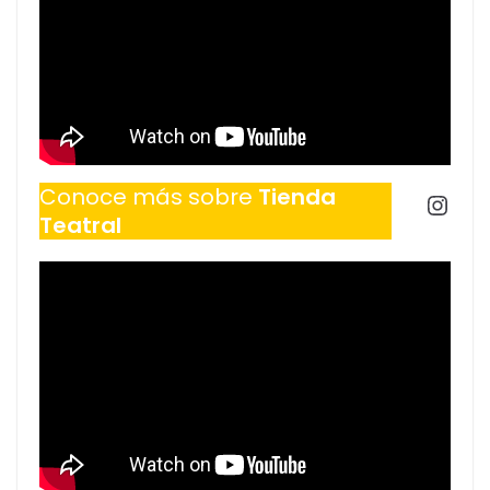
Conoce más sobre
Tienda
Inst
Teatral