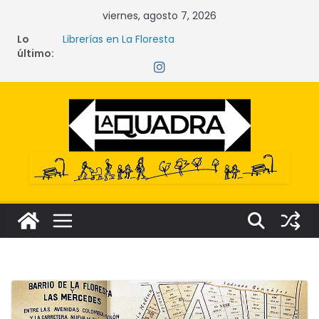
Saltar
viernes, agosto 7, 2026
al
Lo
Librerías en La Floresta
contenido
último:
Las mujeres que sostienen los mercados de
Quito
La crisis silenciosa que amenaza ecosistemas,
comunidades y derechos
Narcocultura: el fenómeno que transforma el
delito en aspiración social
Tecnología y lectura