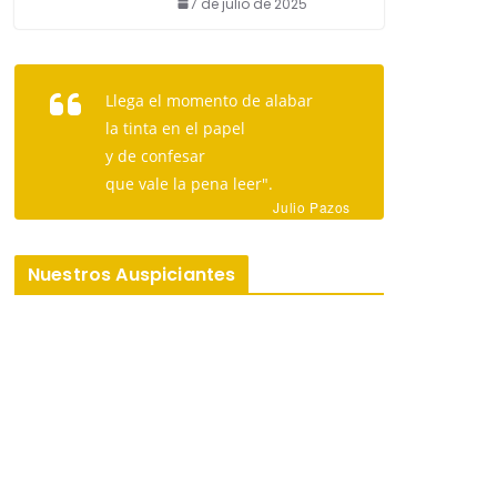
7 de julio de 2025
Llega el momento de alabar
la tinta en el papel
y de confesar
que vale la pena leer".
Julio Pazos
Nuestros Auspiciantes