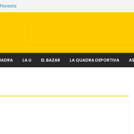
 Floresta
ue sostienen los mercados de Quito
nciosa que amenaza ecosistemas,
y derechos
el fenómeno que transforma el delito en
ial
ectura
UADRA
LA U
EL BAZAR
LA QUADRA DEPORTIVA
AS