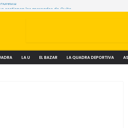
 Floresta
ue sostienen los mercados de Quito
enciosa que amenaza ecosistemas,
y derechos
 el fenómeno que transforma el delito en
ial
lectura
UADRA
LA U
EL BAZAR
LA QUADRA DEPORTIVA
AS