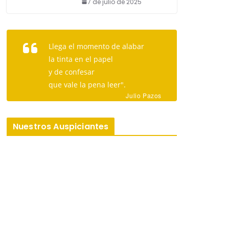
7 de julio de 2025
Llega el momento de alabar
la tinta en el papel
y de confesar
que vale la pena leer".
Julio Pazos
Nuestros Auspiciantes