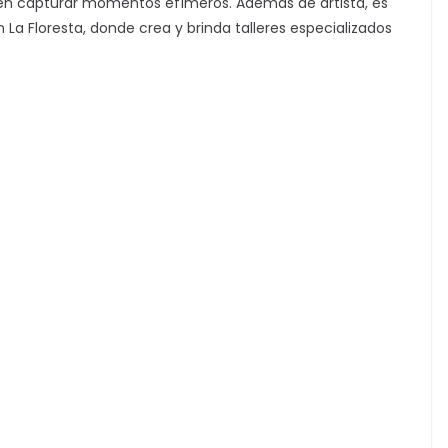
ecen capturar momentos efímeros. Además de artista, es
La Floresta, donde crea y brinda talleres especializados