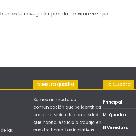
b en este navegador para la próxima vez que
Nuestra quadra
La Quadra
Somos un medio de
Principal
comunicación que se identifica
con el servicio a la comunidad
Mi Quadra
que habita, estudia o trabaja en
El Veredazo
nuestro barrio. Las iniciativas
 de las