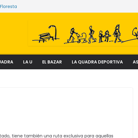
 Floresta
ue sostienen los mercados de Quito
nciosa que amenaza ecosistemas,
y derechos
el fenómeno que transforma el delito en
ial
ectura
UADRA
LA U
EL BAZAR
LA QUADRA DEPORTIVA
AS
nsitado, tiene también una ruta exclusiva para aquellas