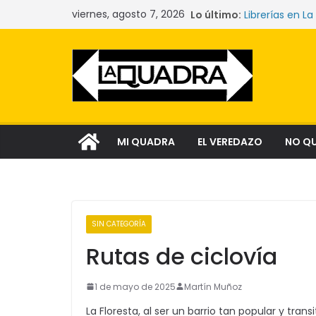
Saltar
viernes, agosto 7, 2026
Lo último:
Librerías en La
al
Las mujeres q
La crisis sile
contenido
comunidades 
Narcocultura: 
aspiración soc
Tecnología y l
MI QUADRA
EL VEREDAZO
NO Q
SIN CATEGORÍA
Rutas de ciclovía
1 de mayo de 2025
Martín Muñoz
La Floresta, al ser un barrio tan popular y tra