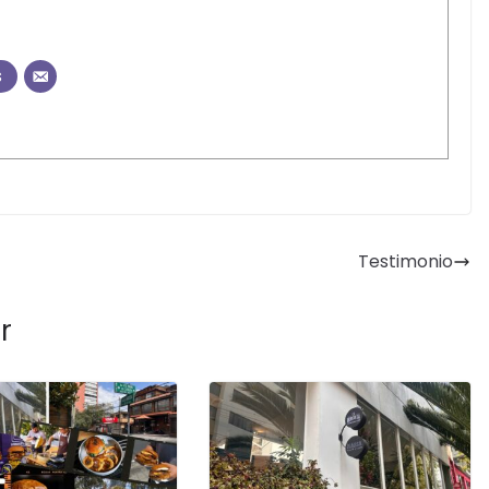
s
Testimonio
r